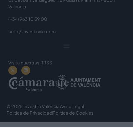
València
(+34) 963 10 39 00
hello@investinvlc.com
Visita nuestras RRSS
© 2025 Invest in València
Aviso Legal
Política de Privacidad
Política de Cookies