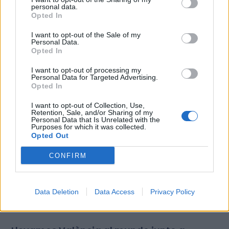
Moneycorp elige València para expandir su
personal data.
actividad y reforzar el ecosistema
Opted In
financiero internacional de la ciudad
I want to opt-out of the Sale of my
València, 04 de agosto de 2026 – La implantación de
Personal Data.
Moneycorp, acompañada por Invest in Valencia, es una de las
Opted In
I want to opt-out of processing my
Read More
Personal Data for Targeted Advertising.
Opted In
I want to opt-out of Collection, Use,
Retention, Sale, and/or Sharing of my
Personal Data that Is Unrelated with the
Purposes for which it was collected.
Opted Out
CONFIRM
Data Deletion
Data Access
Privacy Policy