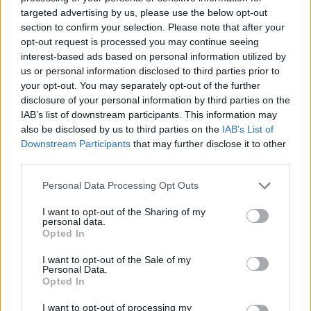
empleo.camaravalencia.com
targeted advertising by us, please use the below opt-out
www.forosempleovalencia.com
section to confirm your selection. Please note that after your
opt-out request is processed you may continue seeing
www.ticnegocios.es
interest-based ads based on personal information utilized by
us or personal information disclosed to third parties prior to
godigital.ticnegocios.es
your opt-out. You may separately opt-out of the further
negociossostenibles.camaravalencia.com
disclosure of your personal information by third parties on the
IAB’s list of downstream participants. This information may
bucle.camaravalencia.com
also be disclosed by us to third parties on the
IAB’s List of
www.operacionesylogistica.com
Downstream Participants
that may further disclose it to other
third parties.
www.bonocomerciovlc.com
Personal Data Processing Opt Outs
www.investvlc.com
www.investinvlc.com
I want to opt-out of the Sharing of my
personal data.
Opted In
2.FINALIDAD.
La finalidad con la que se recogen y tratan los datos
I want to opt-out of the Sale of my
Personal Data.
personales a través de los distintos formularios
Opted In
propiedad de la Cámara, es la poder gestionar y
atender las solicitudes de información, prestación
I want to opt-out of processing my