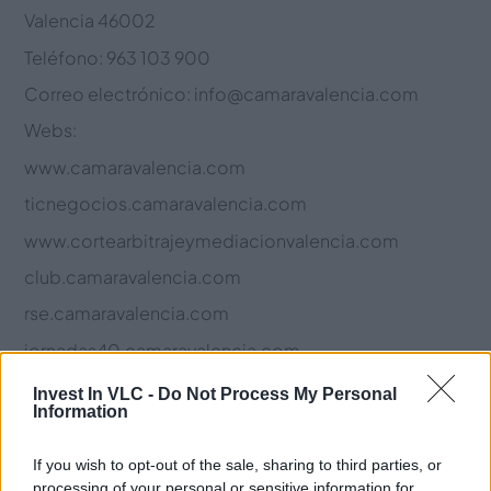
Valencia 46002
Teléfono: 963 103 900
Correo electrónico: info@camaravalencia.com
Webs:
www.camaravalencia.com
ticnegocios.camaravalencia.com
www.cortearbitrajeymediacionvalencia.com
club.camaravalencia.com
rse.camaravalencia.com
jornadas40.camaravalencia.com
www.foodly.es
Invest In VLC -
Do Not Process My Personal
Information
www.boletines-electronicos.com
www.colabourativelab.com
If you wish to opt-out of the sale, sharing to third parties, or
processing of your personal or sensitive information for