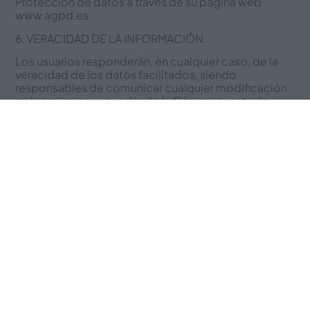
Protección de datos a través de su página web
www.agpd.es.
6. VERACIDAD DE LA INFORMACIÓN.
Los usuarios responderán, en cualquier caso, de la
veracidad de los datos facilitados, siendo
responsables de comunicar cualquier modificación
en los mismos, y quedando la Cámara exenta de
cualquier tipo de responsabilidad a este respecto.
La Cámara se reserva el derecho a excluir de los
servicios registrados a todo usuario que haya
facilitado datos falsos, sin perjuicio de las demás
acciones que en Derecho procedan.
7. ACCESO Y CESIÓN DE LOS DATOS.
Ningún tercero ajeno al responsable anteriormente
mencionado podrá acceder a los datos personales
de los usuarios sin su consentimiento expreso para
cada ocasión.
Asimismo, la Cámara tampoco cederá los datos
personales de los usuarios a ningún tercero sin
contar con su consentimiento expreso.