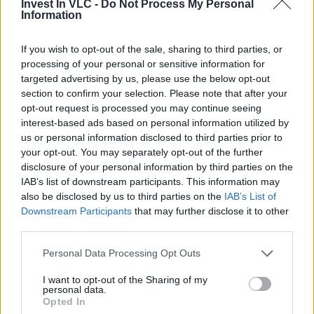
Invest In VLC -
Do Not Process My Personal
Desde
Invest in Valencia
, este tipo de eventos no solo
Information
tienen un impacto deportivo o turístico, sino que
contribuyen a proyectar una ciudad atractiva para
If you wish to opt-out of the sale, sharing to third parties, or
empresas internacionales, talento e inversión
,
processing of your personal or sensitive information for
mostrando un entorno capaz de acoger iniciativas de
targeted advertising by us, please use the below opt-out
alcance global, generar oportunidades económicas y
section to confirm your selection. Please note that after your
ofrecer calidad de vida.
opt-out request is processed you may continue seeing
Valencia vuelve a mirar al mar… y al mundo.
interest-based ads based on personal information utilized by
us or personal information disclosed to third parties prior to
your opt-out. You may separately opt-out of the further
disclosure of your personal information by third parties on the
Previous
Next
IAB’s list of downstream participants. This information may
also be disclosed by us to third parties on the
IAB’s List of
Share the Post:
Downstream Participants
that may further disclose it to other
third parties.
Personal Data Processing Opt Outs
I want to opt-out of the Sharing of my
personal data.
Opted In