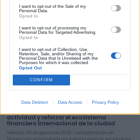
I want to opt-out of the Sale of my
Personal Data.
Opted In
Related Posts
I want to opt-out of processing my
Personal Data for Targeted Advertising.
Opted In
I want to opt-out of Collection, Use,
Retention, Sale, and/or Sharing of my
Personal Data that Is Unrelated with the
Purposes for which it was collected.
Opted Out
CONFIRM
Data Deletion
Data Access
Privacy Policy
Moneycorp elige València para expandir su
actividad y reforzar el ecosistema
financiero internacional de la ciudad
València, 04 de agosto de 2026 – La implantación de
Moneycorp, acompañada por Invest in Valencia, es una de las