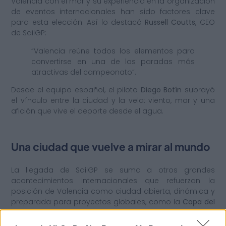
Valencia con el mar y su experiencia en la organización
de eventos internacionales han sido factores clave
para esta elección. Así lo destacó
Russell Coutts
, CEO
de SailGP:
“Valencia reúne todos los elementos para
convertirse en una de las paradas más
atractivas del campeonato”.
Desde el equipo español, el piloto
Diego Botín
subrayó
el vínculo entre la ciudad y la vela: viento, mar y una
afición que vive el deporte desde el agua.
Una ciudad que vuelve a mirar al mundo
La llegada de SailGP se suma a otros grandes
acontecimientos internacionales que refuerzan la
posición de Valencia como ciudad abierta, dinámica y
preparada para proyectos globales, como la
Copa del
Rey de baloncesto en el Roig Arena
.