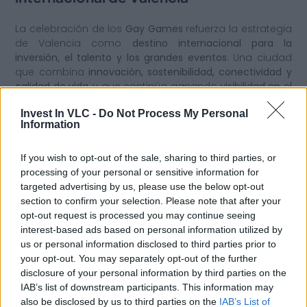
La celebración de los
Gay Games
refuerza la estrategia
de Valencia como
destino internacional para la
inversión, el talento y los grandes eventos
. Una ciudad
que combina
innovación, sostenibilidad, conectividad y
calidad de vida
, y que continúa ganando
visibilidad en el
escenario internacional
como un lugar donde
vivir,
Invest In VLC -
Do Not Process My Personal
trabajar, invertir
y desarrollar
proyectos con impacto
Information
global
.
En
Invest in Valencia
acompañamos a
empresas,
If you wish to opt-out of the sale, sharing to third parties, or
inversores y proyectos internacionales
que quieren
processing of your personal or sensitive information for
establecerse, crecer o conectar con el
ecosistema
targeted advertising by us, please use the below opt-out
valenciano
. Más allá de su dimensión deportiva y
section to confirm your selection. Please note that after your
cultural, los
Gay Games 2026
representan una
opt-out request is processed you may continue seeing
oportunidad para mostrar al mundo los atributos que
interest-based ads based on personal information utilized by
definen a Valencia: una ciudad
internacional,
us or personal information disclosed to third parties prior to
innovadora, diversa
y con una
alta calidad de vida
,
your opt-out. You may separately opt-out of the further
capaz de atraer
talento, inversión
y
grandes proyectos
disclosure of your personal information by third parties on the
globales
.
IAB’s list of downstream participants. This information may
also be disclosed by us to third parties on the
IAB’s List of