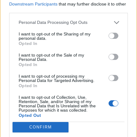
Valencia vuelve a situarse en el mapa mundial
como
Downstream Participants
that may further disclose it to other
una ciudad preparada para competir entre los
third parties.
principales destinos internacionales
.
Personal Data Processing Opt Outs
I want to opt-out of the Sharing of my
Previous
Next
personal data.
Opted In
Share the Post:
I want to opt-out of the Sale of my
Personal Data.
Opted In
I want to opt-out of processing my
Personal Data for Targeted Advertising.
Opted In
I want to opt-out of Collection, Use,
Retention, Sale, and/or Sharing of my
Personal Data that Is Unrelated with the
Purposes for which it was collected.
Related Posts
Opted Out
CONFIRM