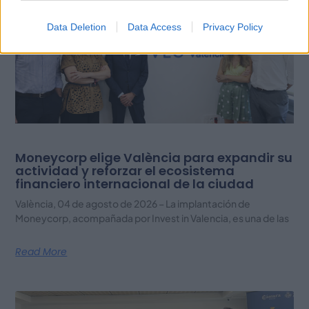
Data Deletion
Data Access
Privacy Policy
Moneycorp elige València para expandir su
actividad y reforzar el ecosistema
financiero internacional de la ciudad
València, 04 de agosto de 2026 – La implantación de
Moneycorp, acompañada por Invest in Valencia, es una de las
Read More