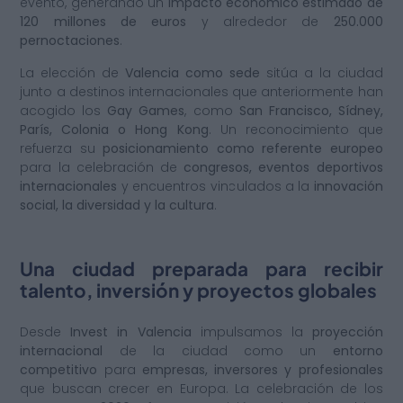
evento, generando un
impacto económico estimado de
120 millones de euros
y alrededor de
250.000
pernoctaciones
.
La elección de
Valencia como sede
sitúa a la ciudad
junto a destinos internacionales que anteriormente han
acogido los
Gay Games
, como
San Francisco, Sídney,
París, Colonia o Hong Kong
. Un reconocimiento que
refuerza su
posicionamiento como referente europeo
para la celebración de
congresos, eventos deportivos
internacionales
y encuentros vinculados a la
innovación
social, la diversidad y la cultura
.
Una ciudad preparada para recibir
talento, inversión y proyectos globales
Desde
Invest in Valencia
impulsamos la
proyección
internacional
de la ciudad como un
entorno
competitivo
para
empresas, inversores y profesionales
que buscan crecer en Europa. La celebración de los