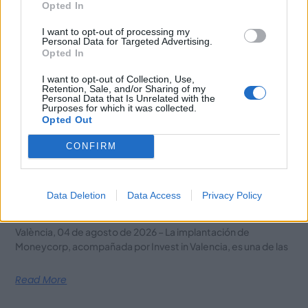
Opted In
I want to opt-out of processing my
Personal Data for Targeted Advertising.
Opted In
I want to opt-out of Collection, Use,
Retention, Sale, and/or Sharing of my
Personal Data that Is Unrelated with the
Purposes for which it was collected.
Opted Out
CONFIRM
Moneycorp elige València para expandir su
Data Deletion
Data Access
Privacy Policy
actividad y reforzar el ecosistema
financiero internacional de la ciudad
València, 04 de agosto de 2026 – La implantación de
Moneycorp, acompañada por Invest in Valencia, es una de las
Read More