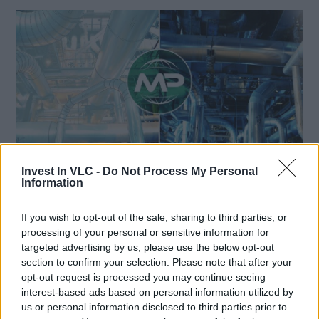
Invest In VLC -
Do Not Process My Personal
Information
07/04/2026
La empresa europea Modpack
If you wish to opt-out of the sale, sharing to third parties, or
System impulsa una inversión de 2
processing of your personal or sensitive information for
millones en València y convierte la
targeted advertising by us, please use the below opt-out
ciudad en su centro para Europa
section to confirm your selection. Please note that after your
opt-out request is processed you may continue seeing
Occidental
interest-based ads based on personal information utilized by
us or personal information disclosed to third parties prior to
Valencia, 07 de abril 2026 Durante el último año, Invest in