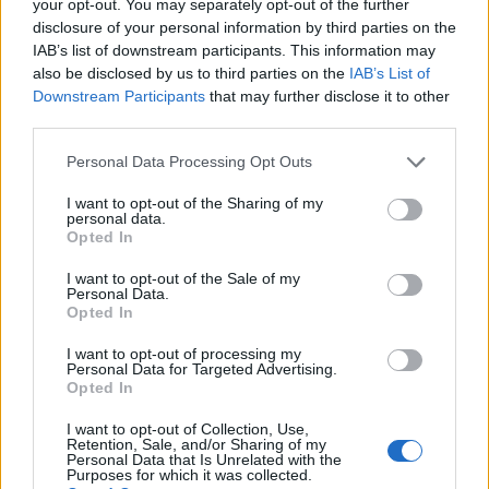
Valencia, la oficina de inversiones del Ayuntamiento de Valencia
your opt-out. You may separately opt-out of the further
y la Cámara de Comercio,
disclosure of your personal information by third parties on the
See more
IAB’s list of downstream participants. This information may
also be disclosed by us to third parties on the
IAB’s List of
Downstream Participants
that may further disclose it to other
third parties.
Personal Data Processing Opt Outs
I want to opt-out of the Sharing of my
personal data.
Opted In
I want to opt-out of the Sale of my
Personal Data.
Opted In
I want to opt-out of processing my
Personal Data for Targeted Advertising.
Opted In
31/03/2026
I want to opt-out of Collection, Use,
Retention, Sale, and/or Sharing of my
València refuerza su
Personal Data that Is Unrelated with the
posicionamiento internacional a
Purposes for which it was collected.