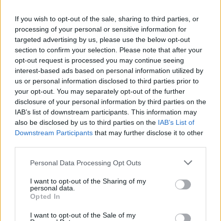
¿Quieres saber más sobre por qué tantas
If you wish to opt-out of the sale, sharing to third parties, or
personas eligen Valencia para vivir y hacer crecer
processing of your personal or sensitive information for
sus proyectos?
targeted advertising by us, please use the below opt-out
Contáctanos
section to confirm your selection. Please note that after your
.
opt-out request is processed you may continue seeing
interest-based ads based on personal information utilized by
us or personal information disclosed to third parties prior to
Previous
Next
your opt-out. You may separately opt-out of the further
disclosure of your personal information by third parties on the
Share the Post:
IAB’s list of downstream participants. This information may
also be disclosed by us to third parties on the
IAB’s List of
Downstream Participants
that may further disclose it to other
third parties.
Personal Data Processing Opt Outs
I want to opt-out of the Sharing of my
personal data.
Opted In
I want to opt-out of the Sale of my