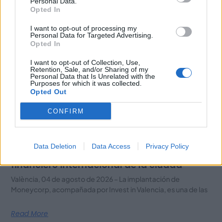
Related Posts
Personal Data.
Opted In
I want to opt-out of processing my
Personal Data for Targeted Advertising.
Opted In
I want to opt-out of Collection, Use,
Retention, Sale, and/or Sharing of my
Personal Data that Is Unrelated with the
Purposes for which it was collected.
Opted Out
CONFIRM
Moneycorp elige València para expandir su
Data Deletion
Data Access
Privacy Policy
actividad y reforzar el ecosistema
financiero internacional de la ciudad
València, 04 de agosto de 2026 – La implantación de
Moneycorp, acompañada por Invest in Valencia, es una de las
Read More