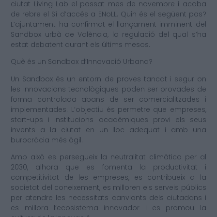
ciutat Living Lab el passat mes de novembre i acaba
de rebre el Sí d’accés a ENoLL. Quin és el següent pas?
L’ajuntament ha confirmat el llançament imminent del
Sandbox urbà de València, la regulació del qual s’ha
estat debatent durant els últims mesos.
Què és un Sandbox d’Innovació Urbana?
Un Sandbox és un entorn de proves tancat i segur on
les innovacions tecnològiques poden ser provades de
forma controlada abans de ser comercialitzades i
implementades. L’objectiu és permetre que empreses,
start-ups i institucions acadèmiques provi els seus
invents a la ciutat en un lloc adequat i amb una
burocràcia més àgil.
Amb això es persegueix la neutralitat climàtica per al
2030, alhora que es fomenta la productivitat i
competitivitat de les empreses, es contribueix a la
societat del coneixement, es milloren els serveis públics
per atendre les necessitats canviants dels ciutadans i
es millora l’ecosistema innovador i es promou la