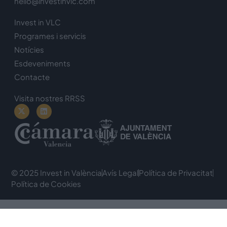
hello@investinvlc.com
Invest in VLC
Programes i servicis
Notícies
Esdeveniments
Contacte
Visita nostres RRSS
© 2025 Invest in València
Avís Legal
Política de Privacitat
Política de Cookies