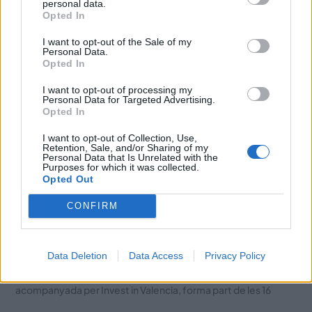
personal data.
Opted In
Related Posts
I want to opt-out of the Sale of my
Personal Data.
Opted In
I want to opt-out of processing my
Personal Data for Targeted Advertising.
Opted In
I want to opt-out of Collection, Use,
Retention, Sale, and/or Sharing of my
Personal Data that Is Unrelated with the
Purposes for which it was collected.
Opted Out
CONFIRM
Moneycorp tria València per a expandir la
seua activitat i reforçar l’ecosistema
financer internacional de la ciutat
Data Deletion
Data Access
Privacy Policy
València, 04 d’agost de 2026 – La implantació de Moneycorp,
acompanyada per Invest in Valencia, forma part de les 16