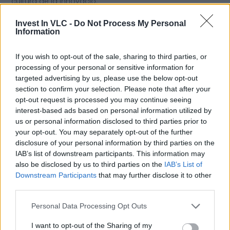
cultura de la innovació.
Amb el Living Lab i el Sandbox (quasi) llestos, València
Invest In VLC -
Do Not Process My Personal
compta amb dos dels tres espais d’experimentació
Information
que la Comissió Europea ha definit com a prioritaris per
promoure polítiques d’experimentació innovadores per
If you wish to opt-out of the sale, sharing to third parties, or
part dels estats membres sota lògiques de
processing of your personal or sensitive information for
col·laboració públic-privada.
targeted advertising by us, please use the below opt-out
section to confirm your selection. Please note that after your
opt-out request is processed you may continue seeing
interest-based ads based on personal information utilized by
Previous
Next
us or personal information disclosed to third parties prior to
Share the Post:
your opt-out. You may separately opt-out of the further
disclosure of your personal information by third parties on the
IAB’s list of downstream participants. This information may
also be disclosed by us to third parties on the
IAB’s List of
Downstream Participants
that may further disclose it to other
third parties.
Personal Data Processing Opt Outs
I want to opt-out of the Sharing of my