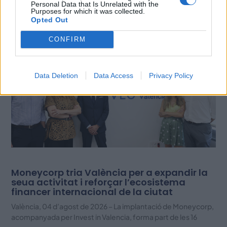
Personal Data that Is Unrelated with the
Purposes for which it was collected.
Opted Out
Related Posts
CONFIRM
Data Deletion
Data Access
Privacy Policy
Moneycorp tria València per a expandir la
seua activitat i reforçar l’ecosistema
financer internacional de la ciutat
València, 04 d’agost de 2026 – La implantació de Moneycorp,
acompanyada per Invest in Valencia, forma part de les 16