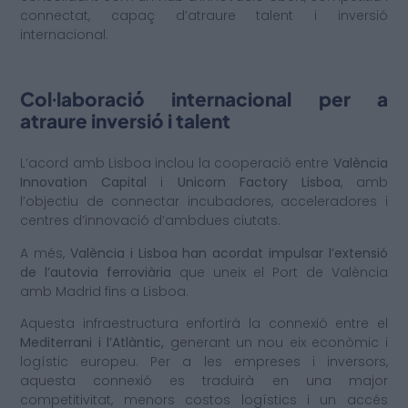
connectat, capaç d’atraure talent i inversió
internacional.
Col·laboració internacional per a
atraure inversió i talent
L’acord amb Lisboa inclou la cooperació entre
València
Innovation Capital
i
Unicorn Factory Lisboa
, amb
l’objectiu de connectar incubadores, acceleradores i
centres d’innovació d’ambdues ciutats.
A més,
València i Lisboa han acordat impulsar l’extensió
de l’autovia ferroviària
que uneix el Port de València
amb Madrid fins a Lisboa.
Aquesta infraestructura enfortirà la connexió entre el
Mediterrani i l’Atlàntic,
generant un nou eix econòmic i
logístic europeu. Per a les empreses i inversors,
aquesta connexió es traduirà en una major
competitivitat, menors costos logístics i un accés