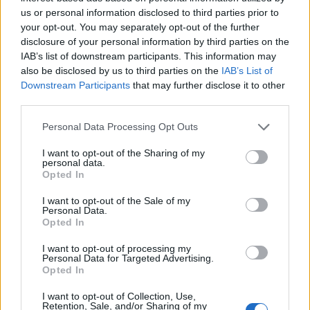
milions d’euros
i
més de 2.600 llocs de treball qualificats.
us or personal information disclosed to third parties prior to
your opt-out. You may separately opt-out of the further
El compromís amb Lisboa reforça la visió d’una
disclosure of your personal information by third parties on the
València
connectada, innovadora i oberta al món
.
IAB’s list of downstream participants. This information may
Capaç de
generar riquesa, ocupació i benestar
a través
also be disclosed by us to third parties on the
IAB’s List of
de la inversió i la col·laboració internacional.
Downstream Participants
that may further disclose it to other
third parties.
Contacta’ns
per a més informació.
Personal Data Processing Opt Outs
I want to opt-out of the Sharing of my
Previous
Next
personal data.
Opted In
Share the Post:
I want to opt-out of the Sale of my
Personal Data.
Opted In
I want to opt-out of processing my
Personal Data for Targeted Advertising.
Opted In
I want to opt-out of Collection, Use,
Retention, Sale, and/or Sharing of my