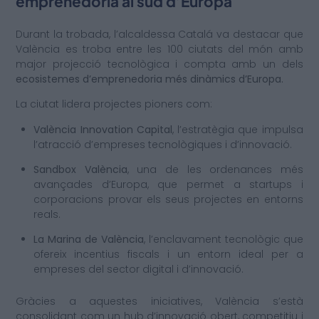
emprenedoria al sud d’Europa
Durant la trobada, l’alcaldessa Catalá va destacar que
València es troba entre les 100 ciutats del món amb
major projecció tecnològica i compta amb un dels
ecosistemes d’emprenedoria més dinàmics d’Europa.
La ciutat lidera projectes pioners com:
València Innovation Capital
, l’estratègia que impulsa
l’atracció d’empreses tecnològiques i d’innovació.
Sandbox València
, una de les ordenances més
avançades d’Europa, que permet a startups i
corporacions provar els seus projectes en entorns
reals.
La Marina de València
, l’enclavament tecnològic que
ofereix incentius fiscals i un entorn ideal per a
empreses del sector digital i d’innovació.
Gràcies a aquestes iniciatives, València s’està
consolidant com un hub d’innovació obert, competitiu i