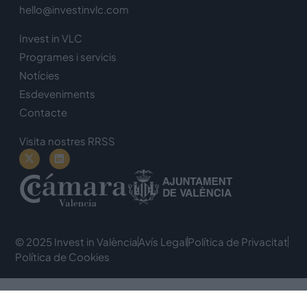
hello@investinvlc.com
Invest in VLC
Programes i servicis
Notícies
Esdeveniments
Contacte
Visita nostres RRSS
© 2025 Invest in València
Avís Legal
Política de Privacitat
Política de Cookies