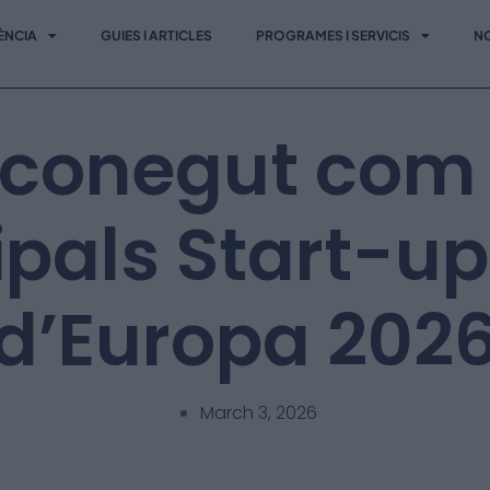
ÈNCIA
GUIES I ARTICLES
PROGRAMES I SERVICIS
NO
econegut com 
ipals Start-u
d’Europa 202
March 3, 2026