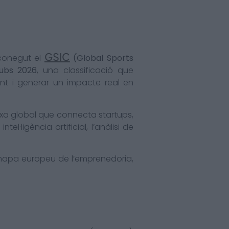
GSIC
econegut el
(Global Sports
Hubs 2026
, una classificació que
nt i generar un impacte real en
arxa global que connecta startups,
l·ligència artificial, l’anàlisi de
u mapa europeu de l’emprenedoria,