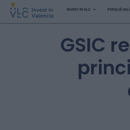
INVEST IN VLC
PERQUÈ VAL
GSIC r
princ