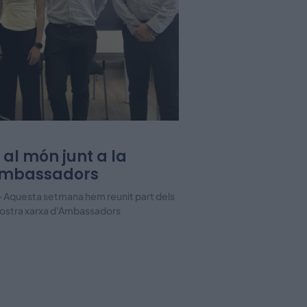
al món junt a la
’Ambassadors
6 – Aquesta setmana hem reunit part dels
nostra xarxa d’Ambassadors