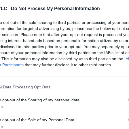
tègica per a empreses i inversió internaciona
VLC -
Do Not Process My Personal Information
ialitzats com el GSIC reflecteix una tendència que t
to opt-out of the sale, sharing to third parties, or processing of your per
ració públic-privada, infraestructures modernes, talen
formation for targeted advertising by us, please use the below opt-out s
r selection. Please note that after your opt-out request is processed y
eing interest-based ads based on personal information utilized by us or
l potencial que oferix
la nostra ciutat
per a la implantació
disclosed to third parties prior to your opt-out. You may separately opt-
titius, qualitat de vida i un acompanyament instituciona
losure of your personal information by third parties on the IAB’s list of
l sud d’Europa per a empreses tecnològiques i projectes
. This information may also be disclosed by us to third parties on the
IA
Participants
that may further disclose it to other third parties.
tem la implantació i l’escalat de projectes innovadors
reixement des de València.
l Data Processing Opt Outs
o opt-out of the Sharing of my personal data.
In
o opt-out of the Sale of my Personal Data.
In