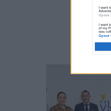
I want 
Advertis
Opted 
I want t
of my P
was col
Opted 