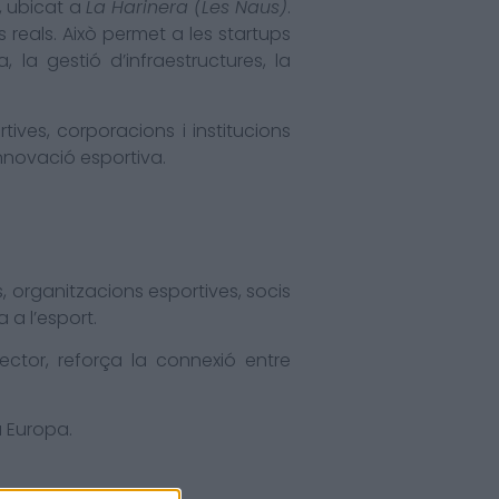
, ubicat a
La Harinera (Les Naus)
.
reals. Això permet a les startups
 la gestió d’infraestructures, la
ives, corporacions i institucions
nnovació esportiva.
s, organitzacions esportives, socis
 a l’esport.
ector, reforça la connexió entre
a Europa.