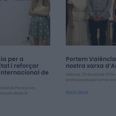
ia per a
Portem València 
tat i reforçar
nostra xarxa d
internacional de
València, 30 de juliol de 202
professionals que formen la 
antació de Moneycorp,
Read More
ma part de les 16