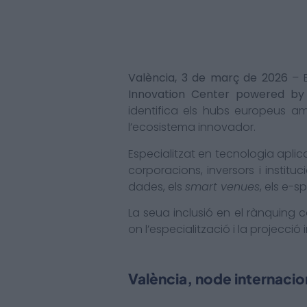
València, 3 de març de 2026
– 
Innovation Center powered by 
identifica els hubs europeus a
l’ecosistema innovador.
Especialitzat en tecnologia aplica
corporacions, inversors i instituc
dades, els
smart venues
, els e-s
La seua inclusió en el rànquing 
on l’especialització i la projecci
València, node internacio