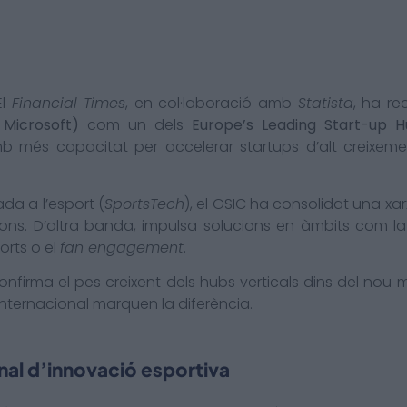
El
Financial Times
, en col·laboració amb
Statista
, ha r
Microsoft)
com un dels
Europe’s Leading Start-up 
mb més capacitat per accelerar startups d’alt creixeme
da a l’esport (
SportsTech
), el GSIC ha consolidat una x
ions. D’altra banda, impulsa solucions en àmbits com la inte
ports o el
fan engagement
.
confirma el pes creixent dels hubs verticals dins del no
ó internacional marquen la diferència.
nal d’innovació esportiva