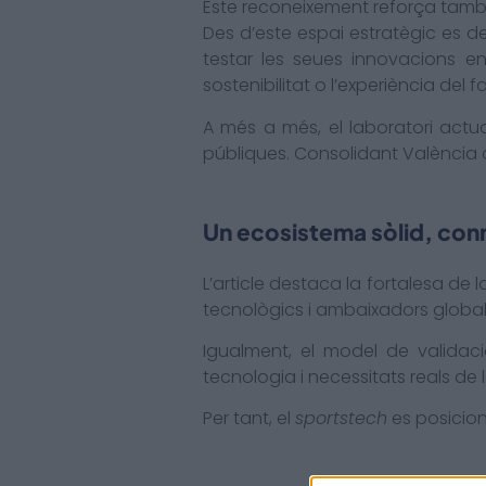
Este reconeixement reforça tamb
Des d’este espai estratègic es d
testar les seues innovacions en 
sostenibilitat o l’experiència del f
A més a més, el laboratori actua
públiques. Consolidant València 
Un ecosistema sòlid, conn
L’article destaca la fortalesa de 
tecnològics i ambaixadors globals
Igualment, el model de validac
tecnologia i necessitats reals de l
Per tant, el
sportstech
es posicion