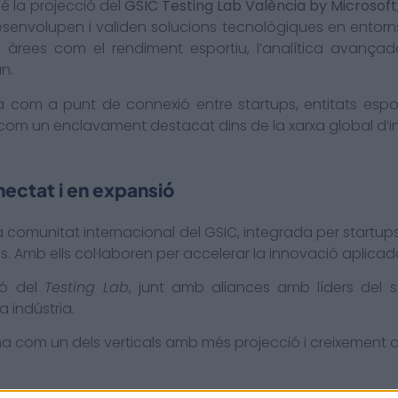
é la projecció del
GSIC Testing Lab València by Microsoft
esenvolupen i validen solucions tecnològiques en entorns 
àrees com el rendiment esportiu, l’analítica avançada,
an.
 com a punt de connexió entre startups, entitats esport
com un enclavament destacat dins de la xarxa global d’i
ectat i en expansió
la comunitat internacional del GSIC, integrada per startup
. Amb ells col·laboren per accelerar la innovació aplicada
ió del
Testing Lab
, junt amb aliances amb líders del s
a indústria.
a com un dels verticals amb més projecció i creixement 