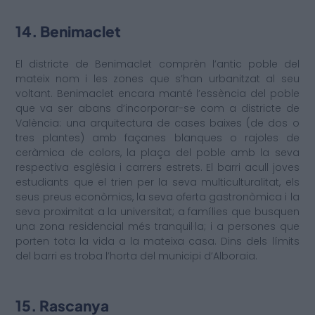
14. Benimaclet
El districte de Benimaclet comprèn l’antic poble del
mateix nom i les zones que s’han urbanitzat al seu
voltant. Benimaclet encara manté l’essència del poble
que va ser abans d’incorporar-se com a districte de
València: una arquitectura de cases baixes (de dos o
tres plantes) amb façanes blanques o rajoles de
ceràmica de colors, la plaça del poble amb la seva
respectiva església i carrers estrets. El barri acull joves
estudiants que el trien per la seva multiculturalitat, els
seus preus econòmics, la seva oferta gastronòmica i la
seva proximitat a la universitat; a famílies que busquen
una zona residencial més tranquil·la; i a persones que
porten tota la vida a la mateixa casa. Dins dels límits
del barri es troba l’horta del municipi d’Alboraia.
15. Rascanya