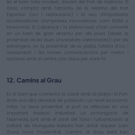
és el barri més modest, davant del Port de València. El
Grao compta amb l’atractiu de la «Marina del Port
Esportiu» (oci i restauració) i la seu d’importants
acceleradores d’empreses innovadores com EDEM o
Innsomnia. El Cabanyal i la Malva-rosa s’han convertit
en un barri de gran atractiu per als joves (dada la
proximitat de les dues Universitats Valencianes) i per als
estrangers, on la proximitat de la platja, l’oferta d’oci i
restauració i les bones comunicacions per metro i
autobús amb el centre, són claus per viure-hi.
12. Camins al Grau
És el barri que connecta la ciutat amb la platja i el Port.
Amb una alta densitat de població i un nivell econòmic
mitjà. La seva proximitat al port es reflecteix en una
important tradició industrial. La prolongació de
l’Alameda, junt amb el Jardí del Túria i l’urbanització al
voltant de l’Avinguda Balears han dotat aquest barri
d’una nova modernitat. Camins al Grau està ben