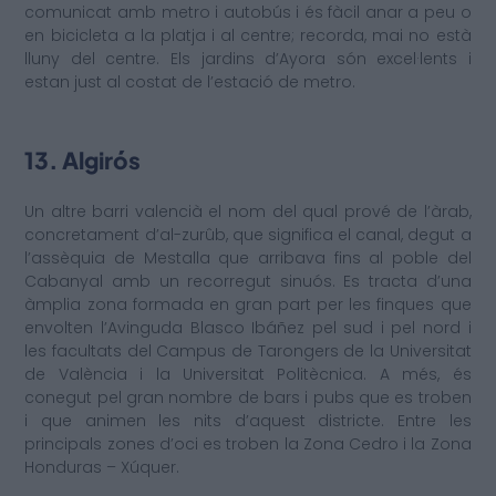
comunicat amb metro i autobús i és fàcil anar a peu o
en bicicleta a la platja i al centre; recorda, mai no està
lluny del centre. Els jardins d’Ayora són excel·lents i
estan just al costat de l’estació de metro.
13. Algirós
Un altre barri valencià el nom del qual prové de l’àrab,
concretament d’al-zurûb, que significa el canal, degut a
l’assèquia de Mestalla que arribava fins al poble del
Cabanyal amb un recorregut sinuós. Es tracta d’una
àmplia zona formada en gran part per les finques que
envolten l’Avinguda Blasco Ibáñez pel sud i pel nord i
les facultats del Campus de Tarongers de la Universitat
de València i la Universitat Politècnica. A més, és
conegut pel gran nombre de bars i pubs que es troben
i que animen les nits d’aquest districte. Entre les
principals zones d’oci es troben la Zona Cedro i la Zona
Honduras – Xúquer.