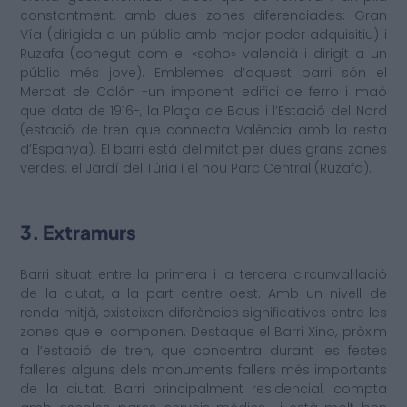
constantment, amb dues zones diferenciades: Gran
Vía (dirigida a un públic amb major poder adquisitiu) i
Ruzafa (conegut com el «soho» valencià i dirigit a un
públic més jove). Emblemes d’aquest barri són el
Mercat de Colón -un imponent edifici de ferro i maó
que data de 1916-, la Plaça de Bous i l’Estació del Nord
(estació de tren que connecta València amb la resta
d’Espanya). El barri està delimitat per dues grans zones
verdes: el Jardí del Túria i el nou Parc Central (Ruzafa).
3. Extramurs
Barri situat entre la primera i la tercera circunval·lació
de la ciutat, a la part centre-oest. Amb un nivell de
renda mitjà, existeixen diferències significatives entre les
zones que el componen. Destaque el Barri Xino, pròxim
a l’estació de tren, que concentra durant les festes
falleres alguns dels monuments fallers més importants
de la ciutat. Barri principalment residencial, compta