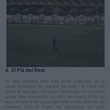
6. El Plà del Real
Un dels districtes amb més poder adquisitiu de la
ciutat. Bordejant els «Jardins del Real» i el «Jardí del
Túria», té una gran avinguda (Alameda), on es poden
gaudir dels restaurants i la vista dels parcs. El Plà del
Real compta amb alguns dels edificis més atractius de
València, com el «Palau de l’Exposició», així com