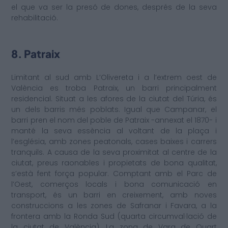
el que va ser la presó de dones, després de la seva
rehabilitació.
8. Patraix
Limitant al sud amb L’Olivereta i a l’extrem oest de
València es troba Patraix, un barri principalment
residencial. Situat a les afores de la ciutat del Túria, és
un dels barris més poblats. Igual que Campanar, el
barri pren el nom del poble de Patraix -annexat el 1870- i
manté la seva essència al voltant de la plaça i
l’església, amb zones peatonals, cases baixes i carrers
tranquils. A causa de la seva proximitat al centre de la
ciutat, preus raonables i propietats de bona qualitat,
s’està fent força popular. Comptant amb el Parc de
l’Oest, comerços locals i bona comunicació en
transport, és un barri en creixement, amb noves
construccions a les zones de Safranar i Favara, a la
frontera amb la Ronda Sud (quarta circumval·lació de
la ciutat de València). La zona de Vara de Quart