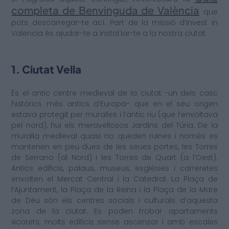
completa de Benvinguda de València
que
pots descarregar-te ací. Part de la missió d’Invest in
Valencia és ajudar-te a instal·lar-te a la nostra ciutat.
1. Ciutat Vella
És el antic centre medieval de la ciutat -un dels casc
històrics més antics d’Europa- que en el seu origen
estava protegit per muralles i l’antic riu (que l’envoltava
pel nord), hui els meravellosos Jardins del Túria. De la
muralla medieval quasi no queden ruïnes i només es
mantenen en peu dues de les seues portes, les Torres
de Serrano (al Nord) i les Torres de Quart (a l’Oest).
Antics edificis, palaus, museus, esglésies i carreretes
envolten el Mercat Central i la Catedral. La Plaça de
l’Ajuntament, la Plaça de la Reina i la Plaça de la Mare
de Déu són els centres socials i culturals d’aquesta
zona de la ciutat. Es poden trobar apartaments
xicotets, molts edificis sense ascensor i amb escales