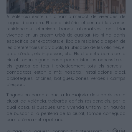
A València existe un dinàmic mercat de vivendes de
lloguer i compra. El casc històric, el centre i les zones
residencials ofereixen bones alternatives per triar
vivenda en un entorn urbà de qualitat. No hi ha barris
específics per expatriats: el lloc de residència depèn de
les preferències individuals, la ubicació de les oficines, el
grup d’edat, els ingressos, etc. Els diferents barris de la
ciutat tenen alguna cosa per satisfer les necessitats i
els gustos de tots i pràcticament tots els serveis i
comoditats estan a mà: hospital, instal·lacions d’oci,
biblioteques, oficines, botigues, zones verdes i camps
d’esport.
Tingues en compte que, a la majoria dels barris de la
ciutat de València, trobaràs edificis residencials, per la
qual cosa, si busques una vivenda unifamiliar, hauràs
de buscar a la perifèria de la ciutat, també coneguda
com a àrea metropolitana.
Guia
Si t’agrada aquest contingut, t’interessarà la