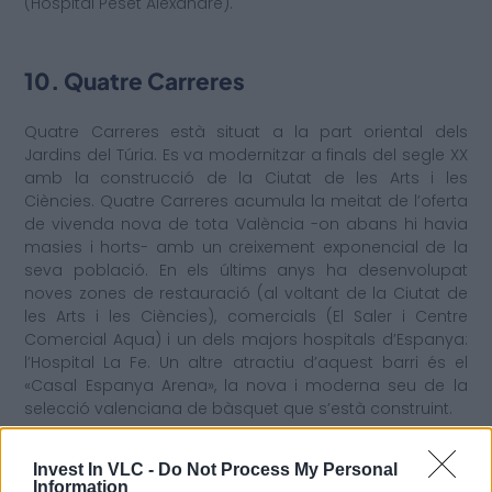
(Hospital Peset Alexandre).
10. Quatre Carreres
Quatre Carreres està situat a la part oriental dels
Jardins del Túria. Es va modernitzar a finals del segle XX
amb la construcció de la Ciutat de les Arts i les
Ciències. Quatre Carreres acumula la meitat de l’oferta
de vivenda nova de tota València -on abans hi havia
masies i horts- amb un creixement exponencial de la
seva població. En els últims anys ha desenvolupat
noves zones de restauració (al voltant de la Ciutat de
les Arts i les Ciències), comercials (El Saler i Centre
Comercial Aqua) i un dels majors hospitals d’Espanya:
l’Hospital La Fe. Un altre atractiu d’aquest barri és el
«Casal Espanya Arena», la nova i moderna seu de la
selecció valenciana de bàsquet que s’està construint.
Invest In VLC -
Do Not Process My Personal
Information