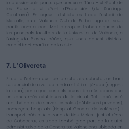
impressionants ponts que creuen el Túria – el «Pont de
les Flors» o el «Pont d’Exposició» (de Santiago
Calatrava). En aquest districte es troba l’estadi de
Mestalla, on el Valencia Club de Futbol juga els seus
partits com a local. Molt a prop es troben algunes de
les principals facultats de la Universitat de València, a
l’avinguda Blasco Ibáñez, que uneix aquest districte
amb el front marítim de la ciutat.
7. L’Olivereta
Situat a l’extrem oest de la ciutat, és, sobretot, un barri
residencial de nivell de renda mitjà i mitjà-baix (segons
la zona), per la qual cosa els preus són més baixos que
en zones més cèntriques de la ciutat. Tot i això, està
molt bé dotat de serveis: escoles (públiques i privades),
comerços, hospitals (Hospital General de València) i
transport públic. A la zona de Nou Moles i junt al «Parc
de Cabecera», es troba també gran part de la ciutat
administrativa de la Generalitat Valenciana, ubicada en