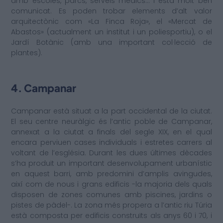
amb escoles, parcs, serveis mèdics… i està molt ben
comunicat. Es poden trobar elements d’alt valor
arquitectònic com «La Finca Roja», el «Mercat de
Abastos» (actualment un institut i un poliesportiu), o el
Jardí Botànic (amb una important col·lecció de
plantes).
4. Campanar
Campanar està situat a la part occidental de la ciutat.
El seu centre neuràlgic és l’antic poble de Campanar,
annexat a la ciutat a finals del segle XIX, en el qual
encara perviuen cases individuals i estretes carrers al
voltant de l’església. Durant les dues últimes dècades
s’ha produït un important desenvolupament urbanístic
en aquest barri, amb predomini d’amplis avingudes,
així com de nous i grans edificis -la majoria dels quals
disposen de zones comunes amb piscines, jardins o
pistes de pàdel-. La zona més propera a l’antic riu Túria
està composta per edificis construïts als anys 60 i 70, i