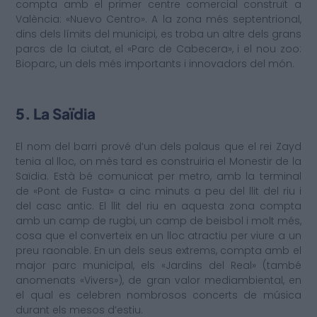
compta amb el primer centre comercial construït a
València: «Nuevo Centro». A la zona més septentrional,
dins dels límits del municipi, es troba un altre dels grans
parcs de la ciutat, el «Parc de Cabecera», i el nou zoo:
Bioparc, un dels més importants i innovadors del món.
5. La Saïdia
El nom del barri prové d’un dels palaus que el rei Zayd
tenia al lloc, on més tard es construiria el Monestir de la
Saïdia. Està bé comunicat per metro, amb la terminal
de «Pont de Fusta» a cinc minuts a peu del llit del riu i
del casc antic. El llit del riu en aquesta zona compta
amb un camp de rugbi, un camp de beisbol i molt més,
cosa que el converteix en un lloc atractiu per viure a un
preu raonable. En un dels seus extrems, compta amb el
major parc municipal, els «Jardins del Real» (també
anomenats «Vivers»), de gran valor mediambiental, en
el qual es celebren nombrosos concerts de música
durant els mesos d’estiu.