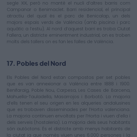
segle XIX, però no manté el nucli d’altres barris com
Campanar o Benimaclet. Barri residencial, el principal
atractiu del qual és el parc de Benicalap, un dels
majors espais verds de València (amb piscina i parc
aquàtic a l’estiu). Al nord d’aquest barri es troba Ciutat
Fallera, un districte eminentment industrial, on es troben
molts dels tallers on es fan les falles de València.
17. Pobles del Nord
Els Pobles del Nord estan compostos per set pobles
que es van annexionar a València entre 1888 i 1900:
Benifaraig, Poble Nou, Carpesa, Les Cases de Barcena,
Mahuella-Tauladella, Masarrojos i Borbotó. La majoria
d’ells tenen el seu origen en les alqueries andalusines
que es trobaven disseminades per l’Horta valenciana.
La majoria continuen envoltats per l’Horta i viuen d’ella i
dels serveis (hostaleria). La majoria dels seus habitants
són autòctons. És el districte amb menys habitants de
la ciutat ja que només viuen unes 6.000 persones i la