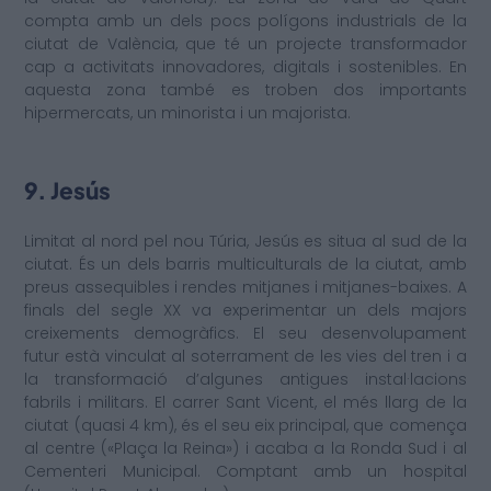
compta amb un dels pocs polígons industrials de la
ciutat de València, que té un projecte transformador
cap a activitats innovadores, digitals i sostenibles. En
aquesta zona també es troben dos importants
hipermercats, un minorista i un majorista.
9. Jesús
Limitat al nord pel nou Túria, Jesús es situa al sud de la
ciutat. És un dels barris multiculturals de la ciutat, amb
preus assequibles i rendes mitjanes i mitjanes-baixes. A
finals del segle XX va experimentar un dels majors
creixements demogràfics. El seu desenvolupament
futur està vinculat al soterrament de les vies del tren i a
la transformació d’algunes antigues instal·lacions
fabrils i militars. El carrer Sant Vicent, el més llarg de la
ciutat (quasi 4 km), és el seu eix principal, que comença
al centre («Plaça la Reina») i acaba a la Ronda Sud i al
Cementeri Municipal. Comptant amb un hospital