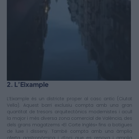
2. L’Eixample
L’Eixample és un districte proper al casc antic (Ciutat
Vella). Aquest barri exclusiu compta amb una gran
quantitat de tresors arquitectònics modernistes i acull
la major i més diversa zona comercial de València, des
dels grans magatzems «El Corte Inglés» fins a botigues
de luxe i disseny. També compta amb una àmplia
oferta gastronòmica i d’oci que es renova i amplia